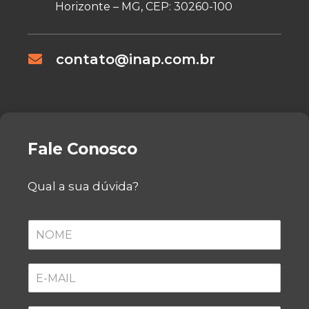
Horizonte – MG, CEP: 30260-100
contato@inap.com.br
Fale Conosco
Qual a sua dúvida?
N
O
M
E
E
*
-
M