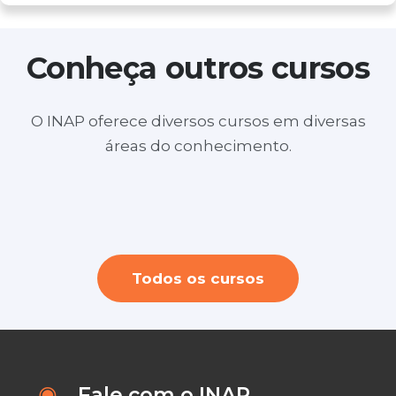
Conheça outros cursos
O INAP oferece diversos cursos em diversas
Layout no SketchUp para Design de
áreas do conhecimento.
Youtuber profissional + Criação e Edição
Interiores e Arquitetura ( ONLINE)
Personal Organizer ( durante a semana
de videos
a noite)
Todos os cursos
Fale com o INAP