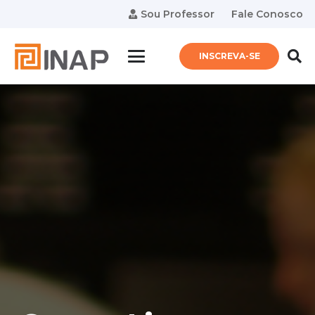
Sou Professor
Fale Conosco
INSCREVA-SE