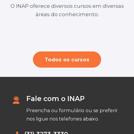
O INAP oferece diversos cursos em diversas
Layout no SketchUp para Design de
áreas do conhecimento.
Youtuber profissional + Criação e Edição
Interiores e Arquitetura ( ONLINE)
Personal Organizer ( durante a semana
de videos
a noite)
Todos os cursos
Fale com o INAP
Preencha ou formulário ou se preferir
nos ligue nos telefones abaixo.