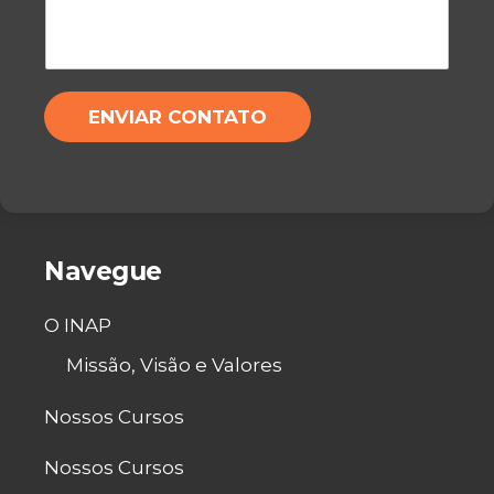
N
S
E
A
/
G
W
E
H
M
ENVIAR CONTATO
A
*
T
S
A
P
P
*
Navegue
O INAP
Missão, Visão e Valores
Nossos Cursos
Nossos Cursos