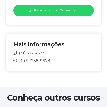
E
D
Fale com um Consultor
E
T
U
R
N
O
*
Mais Informações
(31) 3273-3330
(31) 97258-9678
Conheça outros cursos