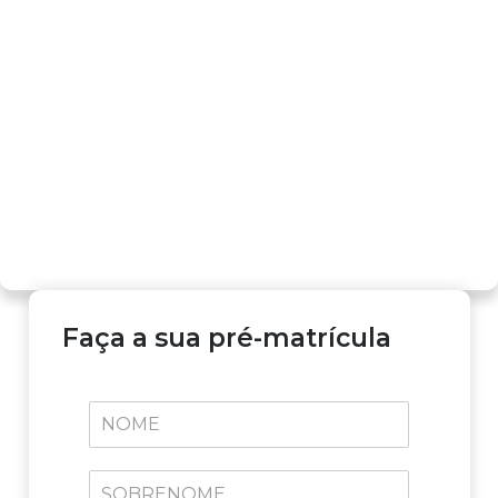
Faça a sua pré-matrícula
N
O
M
E
S