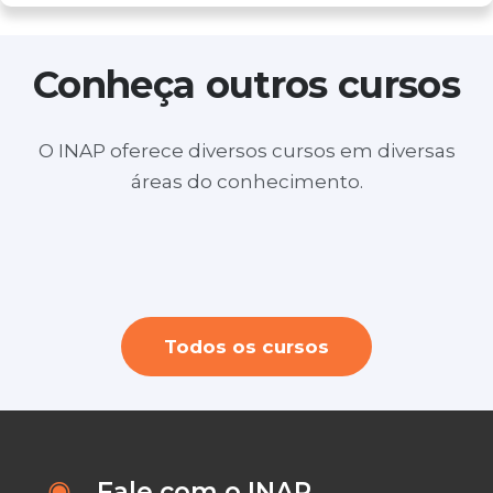
Conheça outros cursos
O INAP oferece diversos cursos em diversas
áreas do conhecimento.
Layout no SketchUp para Design de
Consultoria de Imagem
Youtuber profissional + Criação e Edição
Interiores e Arquitetura ( ONLINE)
de videos
Todos os cursos
Fale com o INAP