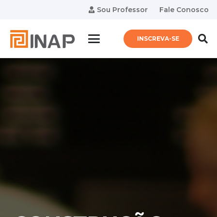
Sou Professor
Fale Conosco
INSCREVA-SE