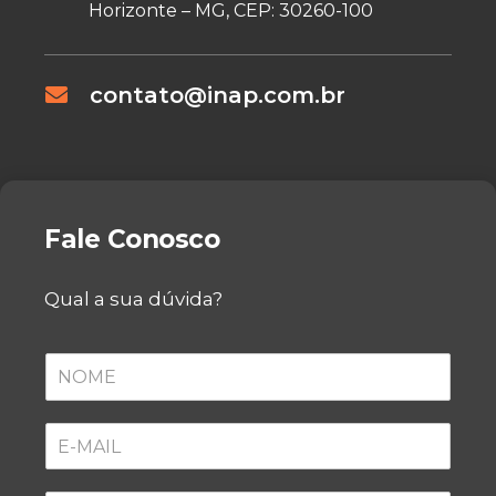
Horizonte – MG, CEP: 30260-100
contato@inap.com.br
Fale Conosco
Qual a sua dúvida?
N
O
M
E
E
*
-
M