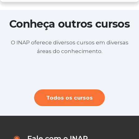
Conheça outros cursos
O INAP oferece diversos cursos em diversas
Layout no SketchUp para Design de
áreas do conhecimento.
Youtuber profissional + Criação e Edição
Interiores e Arquitetura ( ONLINE)
Personal Organizer ( durante a semana
de videos
a noite)
Todos os cursos
Fale com o INAP