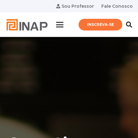
Sou Professor
Fale Conosco
INSCREVA-SE