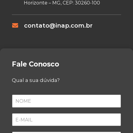
Horizonte – MG, CEP: 30260-100
contato@inap.com.br
Fale Conosco
Qual a sua dúvida?
N
O
M
E
E
*
-
M