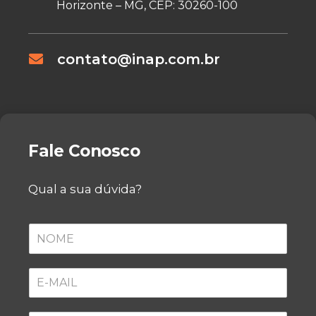
Horizonte – MG, CEP: 30260-100
contato@inap.com.br
Fale Conosco
Qual a sua dúvida?
N
O
M
E
E
*
-
M