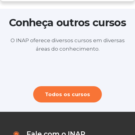
Conheça outros cursos
O INAP oferece diversos cursos em diversas
áreas do conhecimento.
Layout no SketchUp para Design de
Consultoria de Imagem
Youtuber profissional + Criação e Edição
Interiores e Arquitetura ( ONLINE)
de videos
Todos os cursos
Fale com o INAP