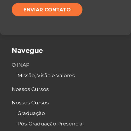
H
M
ENVIAR CONTATO
A
*
T
S
A
P
P
*
Navegue
O INAP
Missão, Visão e Valores
Nossos Cursos
Nossos Cursos
Graduação
Pós-Graduação Presencial