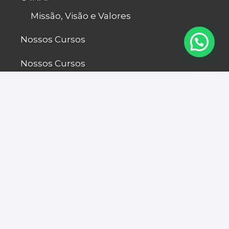
Missão, Visão e Valores
Nossos Cursos
Nossos Cursos
Graduação
Pós-Graduação Presencial
Pós-Graduação EAD
Técnicos
Cursos Livres
EJA Ensino médio EAD
Processo Seletivo
Fale Conosco