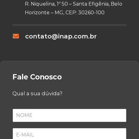
R. Niquelina, 1º 50 – Santa Efigênia, Belo
Horizonte – MG, CEP: 30260-100
contato@inap.com.br
Fale Conosco
Qual a sua dúvida?
N
O
M
E
E
*
-