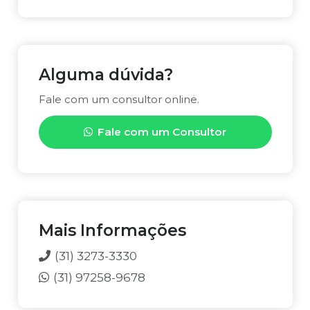
S
B
A
I
P
L
P
I
*
D
Alguma dúvida?
A
D
Fale com um consultor online.
E
D
Fale com um Consultor
E
T
U
R
N
O
*
Mais Informações
(31) 3273-3330
(31) 97258-9678