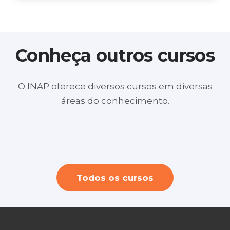
Conheça outros cursos
O INAP oferece diversos cursos em diversas
Layout no SketchUp para Design de
áreas do conhecimento.
Youtuber profissional + Criação e Edição
Interiores e Arquitetura ( ONLINE)
Personal Organizer ( durante a semana
de videos
a noite)
Todos os cursos