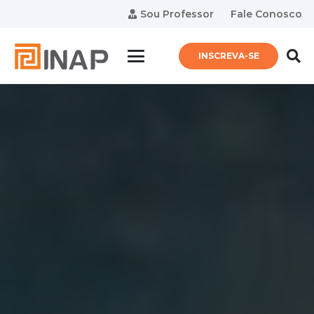
Sou Professor
Fale Conosco
INSCREVA-SE