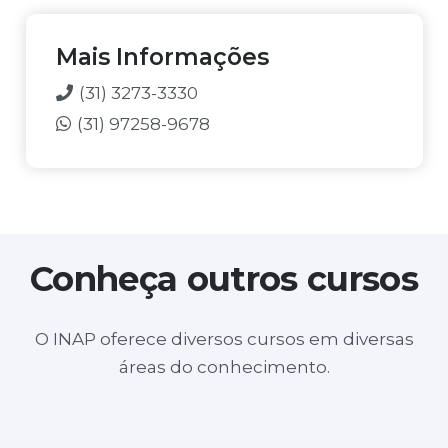
O
*
Mais Informações
(31) 3273-3330
(31) 97258-9678
Conheça outros cursos
O INAP oferece diversos cursos em diversas
Layout no SketchUp para Design de
áreas do conhecimento.
Youtuber profissional + Criação e Edição
Interiores e Arquitetura ( ONLINE)
Personal Organizer ( durante a semana
de videos
a noite)