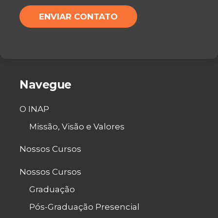
H
M
ENVIAR CONTATO
A
*
T
S
A
P
P
*
Navegue
O INAP
Missão, Visão e Valores
Nossos Cursos
Nossos Cursos
Graduação
Pós-Graduação Presencial