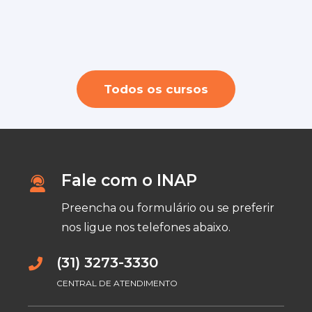
Youtuber profissional + Criação e Edição
Interiores e Arquitetura ( ONLINE)
de videos
Todos os cursos
Fale com o INAP
Preencha ou formulário ou se preferir
nos ligue nos telefones abaixo.
(31) 3273-3330
CENTRAL DE ATENDIMENTO