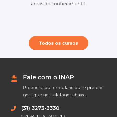
Layout no SketchUp para Design de
áreas do conhecimento.
Youtuber profissional + Criação e Edição
Interiores e Arquitetura ( ONLINE)
Personal Organizer ( durante a semana
de videos
a noite)
Todos os cursos
Fale com o INAP
Preencha ou formulário ou se preferir
nos ligue nos telefones abaixo.
(31) 3273-3330
CENTRAL DE ATENDIMENTO