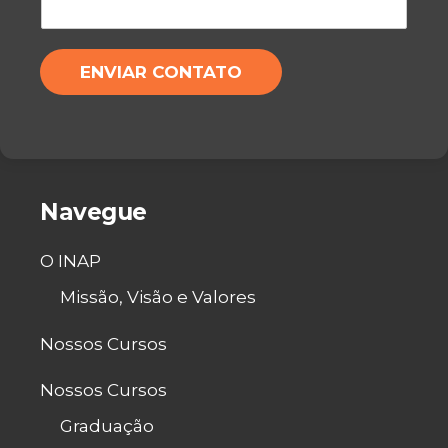
/
G
W
E
H
M
ENVIAR CONTATO
A
*
T
S
A
P
P
*
Navegue
O INAP
Missão, Visão e Valores
Nossos Cursos
Nossos Cursos
Graduação