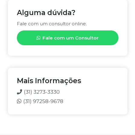
P
I
*
D
Alguma dúvida?
A
D
Fale com um consultor online.
E
D
Fale com um Consultor
E
T
U
R
N
O
*
Mais Informações
(31) 3273-3330
(31) 97258-9678