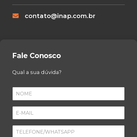
contato@inap.com.br
Fale Conosco
Qual a sua dúvida?
N
O
M
E
E
*
-
M
A
T
I
E