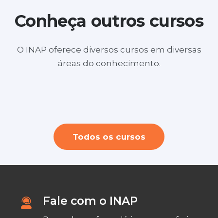
Conheça outros cursos
O INAP oferece diversos cursos em diversas
Layout no SketchUp para Design de
áreas do conhecimento.
Youtuber profissional + Criação e Edição
Interiores e Arquitetura ( ONLINE)
Personal Organizer ( durante a semana
de videos
a noite)
Todos os cursos
Fale com o INAP