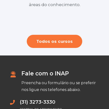
áreas do conhecimento.
Layout no SketchUp para Design de
Consultoria de Imagem
Youtuber profissional + Criação e Edição
Interiores e Arquitetura ( ONLINE)
de videos
Todos os cursos
Fale com o INAP
Preencha ou formulário ou se preferir
nos ligue nos telefones abaixo.
(31) 3273-3330