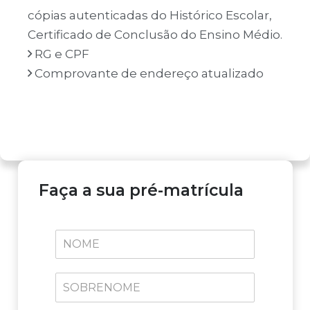
cópias autenticadas do Histórico Escolar,
Certificado de Conclusão do Ensino Médio.
RG e CPF
Comprovante de endereço atualizado
Faça a sua pré-matrícula
N
O
M
E
S
*
O
B